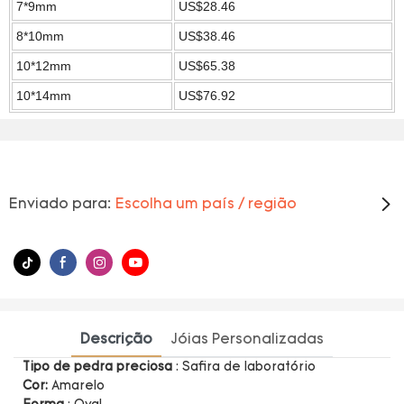
7*9mm
US$28.46
8*10mm
US$38.46
10*12mm
US$65.38
10*14mm
US$76.92
Enviado para:
Escolha um país / região
Descrição
Jóias Personalizadas
Tipo de pedra preciosa
: Safira de laboratório
Cor:
Amarelo