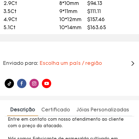
2.9Ct
8*10mm
$94.13
3.5Ct
9*11mm
$111.11
4.9Ct
10*12mm
$157.46
5.1Ct
10*14mm
$163.65
Enviado para:
Escolha um país / região
Descrição
Certificado
Jóias Personalizadas
Entre em contato com nosso atendimento ao cliente
com o preço do atacado.