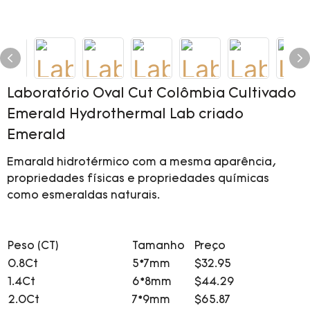
Laboratório Oval Cut Colômbia Cultivado
Emerald Hydrothermal Lab criado
Emerald
Emarald hidrotérmico com a mesma aparência,
propriedades físicas e propriedades químicas
como esmeraldas naturais.
Peso (CT)
Tamanho
Preço
0.8Ct
5*7mm
$32.95
1.4Ct
6*8mm
$44.29
2.0Ct
7*9mm
$65.87