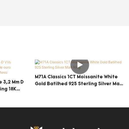
M71A Classics 1CT Moissanite White
e 3,2 Mm D
Gold Batilhed 925 Sterling Silver Man
ing 18K
Ring
es De Anel