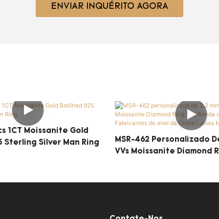
ENVIAR INQUÉRITO AGORA
cs 1CT Moissanite Gold
MSR-462 Personalizado D
 Sterling Silver Man Ring
VVs Moissanite Diamond R
Banda De Ouro Fabricant
Da China | Jóias Messi