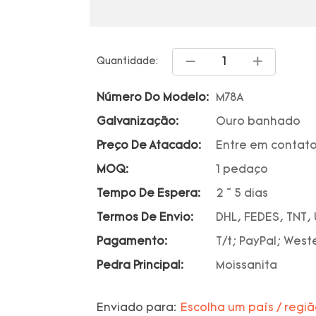
Quantidade:
Número Do Modelo:
M78A
Galvanização:
Ouro banhado
Preço De Atacado:
Entre em contato
MOQ:
1 pedaço
Tempo De Espera:
2 ~ 5 dias
Termos De Envio:
DHL, FEDES, TNT,
Pagamento:
T/t; PayPal; West
Pedra Principal:
Moissanita
Enviado para:
Escolha um país / regi