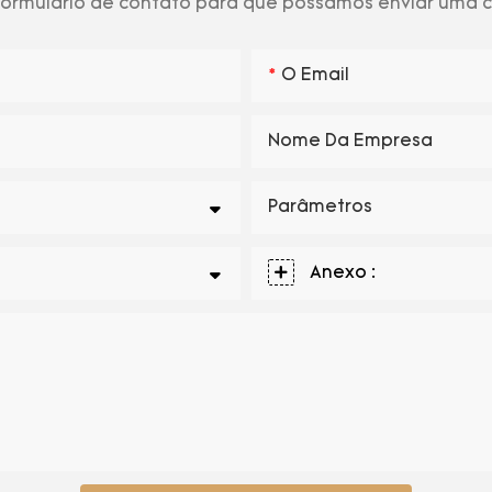
 formulário de contato para que possamos enviar uma
O Email
Nome Da Empresa
Parâmetros
Anexo :