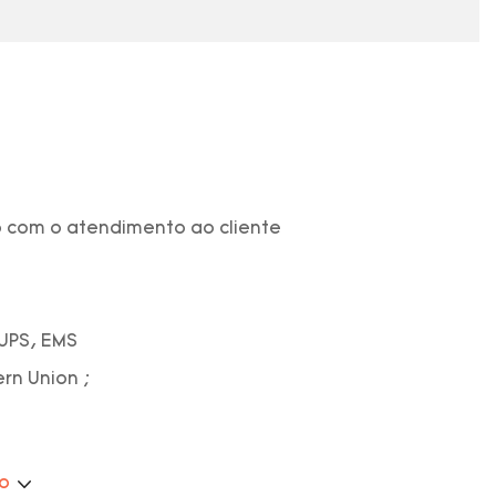
 com o atendimento ao cliente
 UPS, EMS
ern Union ;
ão