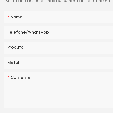
Basta deixar seu e -mail ou número de telefone no
Nome
Telefone/WhatsApp
Produto
Metal
Contente