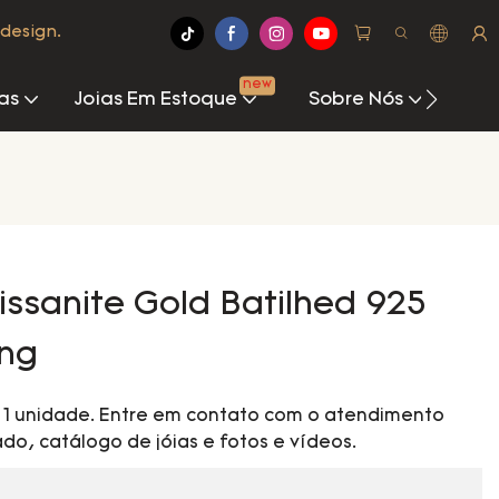
design.
new
as
Joias Em Estoque
Sobre Nós
Cen
issanite Gold Batilhed 925
ing
é 1 unidade. Entre em contato com o atendimento
do, catálogo de jóias e fotos e vídeos.