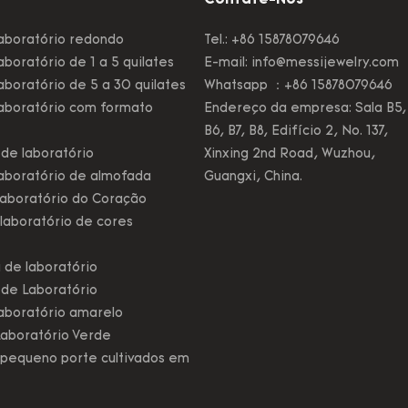
Contate-Nos
aboratório redondo
Tel.: +86 15878079646
boratório de 1 a 5 quilates
E-mail:
info@messijewelry.com
boratório de 5 a 30 quilates
Whatsapp ：+86 15878079646
aboratório com formato
Endereço da empresa: Sala B5,
B6, B7, B8, Edifício 2, No. 137,
de laboratório
Xinxing 2nd Road, Wuzhou,
aboratório de almofada
Guangxi, China.
aboratório do Coração
laboratório de cores
 de laboratório
 de Laboratório
aboratório amarelo
aboratório Verde
pequeno porte cultivados em