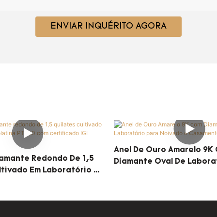
ENVIAR INQUÉRITO AGORA
Anel De Ouro Amarelo 9K
iamante Redondo De 1,5
Diamante Oval De Labora
ltivado Em Laboratório E
Noivado E Casamento MSR
50 Com Certificado IGI