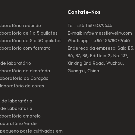
Contate-Nos
aboratório redondo
Tel.: +86 15878079646
boratório de 1 a 5 quilates
E-mail:
info@messijewelry.com
boratório de 5 a 30 quilates
Whatsapp ：+86 15878079646
aboratório com formato
Endereço da empresa: Sala B5,
B6, B7, B8, Edifício 2, No. 137,
de laboratório
Xinxing 2nd Road, Wuzhou,
aboratório de almofada
Guangxi, China.
aboratório do Coração
laboratório de cores
 de laboratório
 de Laboratório
aboratório amarelo
aboratório Verde
pequeno porte cultivados em