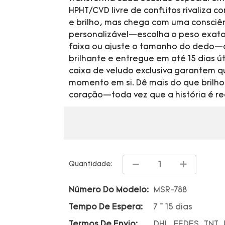
HPHT/CVD livre de conflitos rivaliza
e brilho, mas chega com uma consciên
personalizável—escolha o peso exato
faixa ou ajuste o tamanho do dedo—c
brilhante e entregue em até 15 dias 
caixa de veludo exclusiva garantem q
momento em si. Dê mais do que brilh
coração—toda vez que a história é r
Quantidade:
Número Do Modelo:
MSR-788
Tempo De Espera:
7 ~ 15 dias
Termos De Envio:
DHL, FEDES, TNT,