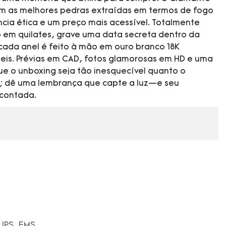
 com as melhores pedras extraídas em termos de fogo
cia ética e um preço mais acessível. Totalmente
 em quilates, grave uma data secreta dentro da
ada anel é feito à mão em ouro branco 18K
úteis. Prévias em CAD, fotos glamorosas em HD e uma
ue o unboxing seja tão inesquecível quanto o
o; dê uma lembrança que capte a luz—e seu
econtada.
 UPS, EMS