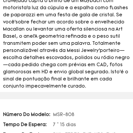
cravejado capta o brilho de um Maybach com
motorista’a luz da cúpula e a espalha como flashes
de paparazzi em uma festa de gala de cristal. Se
você’sobre fechar um acordo sobre o envelhecido
Macallan ou levantar uma oferta silenciosa na Art
Basel, o anel’A geometria refinada e o peso sutil
transmitem poder sem uma palavra. Totalmente
personalizável através da Messi Jewelry’porteiro—
escolha detalhes escovados, polidos ou ródio negro
—cada pedido chega com prévias em CAD, fotos
glamorosas em HD e envio global segurado. Isto’é o
sinal de pontuação final e brilhante em cada
conjunto impecavelmente curado.
Número Do Modelo:
MSR-808
Tempo De Espera:
7 ~ 15 dias