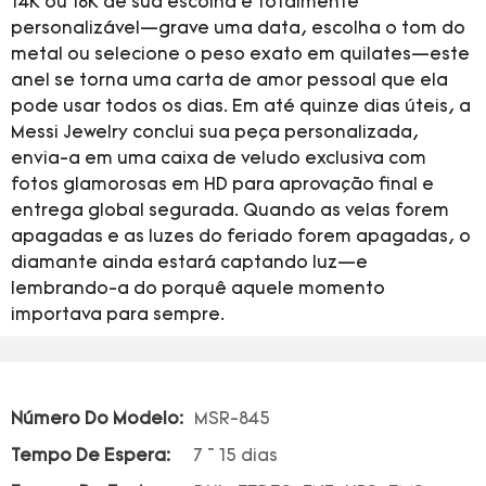
14K ou 18K de sua escolha e totalmente
personalizável—grave uma data, escolha o tom do
metal ou selecione o peso exato em quilates—este
anel se torna uma carta de amor pessoal que ela
pode usar todos os dias. Em até quinze dias úteis, a
Messi Jewelry conclui sua peça personalizada,
envia-a em uma caixa de veludo exclusiva com
fotos glamorosas em HD para aprovação final e
entrega global segurada. Quando as velas forem
apagadas e as luzes do feriado forem apagadas, o
diamante ainda estará captando luz—e
lembrando-a do porquê aquele momento
importava para sempre.
Número Do Modelo:
MSR-845
Tempo De Espera:
7 ~ 15 dias