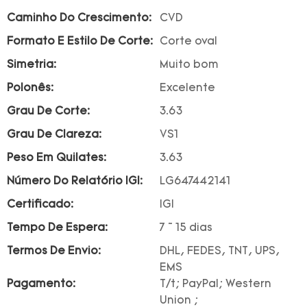
Caminho Do Crescimento:
CVD
Formato E Estilo De Corte:
Corte oval
Simetria:
Muito bom
Polonês:
Excelente
Grau De Corte:
3.63
Grau De Clareza:
VS1
Peso Em Quilates:
3.63
Número Do Relatório IGI:
LG647442141
Certificado:
IGI
Tempo De Espera:
7 ~ 15 dias
Termos De Envio:
DHL, FEDES, TNT, UPS,
EMS
Pagamento:
T/t; PayPal; Western
Union ;