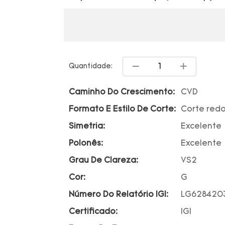
Quantidade:
Caminho Do Crescimento:
CVD
Formato E Estilo De Corte:
Corte red
Simetria:
Excelente
Polonês:
Excelente
Grau De Clareza:
VS2
Cor:
G
Número Do Relatório IGI:
LG628420
Certificado:
IGI