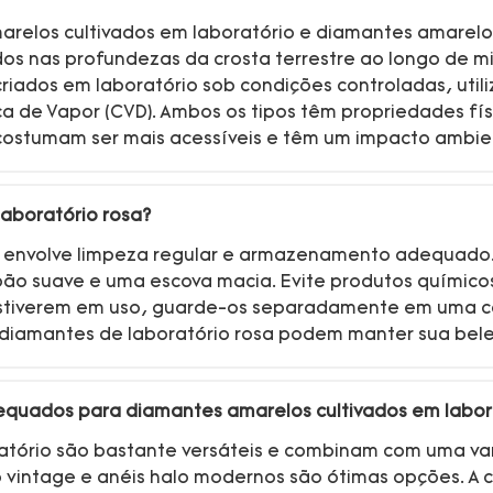
marelos cultivados em laboratório e diamantes amarelo
os nas profundezas da crosta terrestre ao longo de m
riados em laboratório sob condições controladas, util
de Vapor (CVD). Ambos os tipos têm propriedades físic
 costumam ser mais acessíveis e têm um impacto ambie
aboratório rosa?
a envolve limpeza regular e armazenamento adequado. 
o suave e uma escova macia. Evite produtos químicos 
tiverem em uso, guarde-os separadamente em uma caix
 diamantes de laboratório rosa podem manter sua bele
dequados para diamantes amarelos cultivados em labor
atório são bastante versáteis e combinam com uma var
ção vintage e anéis halo modernos são ótimas opções. A 