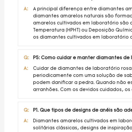
A:
A principal diferença entre diamantes a
diamantes amarelos naturais são formad
amarelos cultivados em laboratório são c
Temperatura (HPHT) ou Deposição Química 
os diamantes cultivados em laboratório
Q:
P5: Como cuidar e manter diamantes de l
A:
Cuidar de diamantes de laboratório ros
periodicamente com uma solução de sabã
podem danificar a pedra. Quando não es
arranhões. Com os devidos cuidados, os
Q:
P1. Que tipos de designs de anéis são a
A:
Diamantes amarelos cultivados em labor
solitárias clássicas, designs de inspira