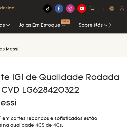
design.
new
as
Joias Em Estoque
Sobre Nós
Cen
as Messi
te IGI de Qualidade Rodada
EX CVD LG628420322
essi
 em cortes redondos e sofisticados estão
s na qualidade 4CS de 4Cs.