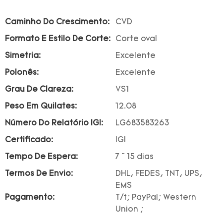
Caminho Do Crescimento:
CVD
Formato E Estilo De Corte:
Corte oval
Simetria:
Excelente
Polonês:
Excelente
Grau De Clareza:
VS1
Peso Em Quilates:
12.08
Número Do Relatório IGI:
LG683583263
Certificado:
IGI
Tempo De Espera:
7 ~ 15 dias
Termos De Envio:
DHL, FEDES, TNT, UPS,
EMS
Pagamento:
T/t; PayPal; Western
Union ;