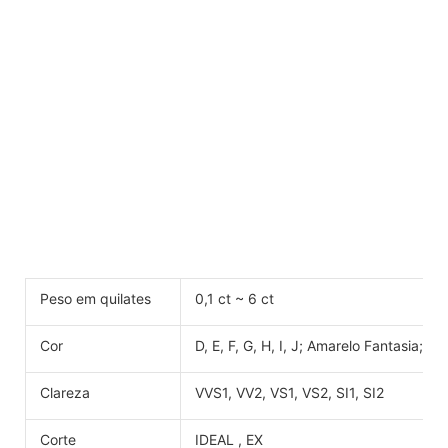
Peso em quilates
0,1 ct ~ 6 ct
Cor
D, E, F, G, H, I, J; Amarelo Fantasia; Ro
Clareza
VVS1, VV2, VS1, VS2, SI1, SI2
Corte
IDEAL , EX