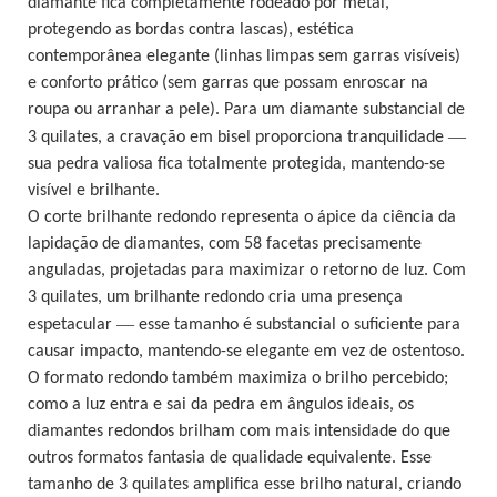
diamante fica completamente rodeado por metal,
protegendo as bordas contra lascas), estética
contemporânea elegante (linhas limpas sem garras visíveis)
e conforto prático (sem garras que possam enroscar na
roupa ou arranhar a pele). Para um diamante substancial de
—
3 quilates, a cravação em bisel proporciona tranquilidade
sua pedra valiosa fica totalmente protegida, mantendo-se
visível e brilhante.
O corte brilhante redondo representa o ápice da ciência da
lapidação de diamantes, com 58 facetas precisamente
anguladas, projetadas para maximizar o retorno de luz. Com
3 quilates, um brilhante redondo cria uma presença
—
espetacular
esse tamanho é substancial o suficiente para
causar impacto, mantendo-se elegante em vez de ostentoso.
O formato redondo também maximiza o brilho percebido;
como a luz entra e sai da pedra em ângulos ideais, os
diamantes redondos brilham com mais intensidade do que
outros formatos fantasia de qualidade equivalente. Esse
tamanho de 3 quilates amplifica esse brilho natural, criando