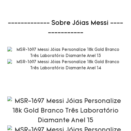
------------- Sobre Jóias Messi ----
-----------