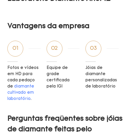
Vantagens da empresa
01
02
03
Fotos e vídeos
Equipe de
Jóias de
em HD para
grade
diamante
cada pedaço
certificada
personalizadas
de
diamante
pela IGI
de laboratório
cultivado em
laboratório
.
Perguntas freqüentes sobre jóias
de diamante feitas pelo