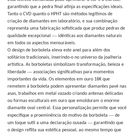
garantindo que a pedra final atinja as especificações ideais.
Tanto o CVD quanto o HPHT são métodos legítimos de
criação de diamantes em laboratório, e sua combinação
representa uma fabricação sofisticada que produz pedras de
—
qualidade excepcional
idênticas aos diamantes naturais
em todos os aspectos mensuráveis.
O design de borboleta eleva este anel para além dos
solitários tradicionais, inserindo-o no universo da joalheria
artística. As borboletas simbolizam transformação, beleza e
—
liberdade
associações significativas para momentos
importantes da vida. Os elementos em ouro 18K que
remetem à borboleta podem apresentar diamantes pavé nas
asas, trabalhos em metal vazado criando antenas delicadas
ou formas esculturais em ouro que emolduram o enorme
diamante oval central. Essa personalização permite que você
—
especifique a proeminência do motivo da borboleta
de
—
um toque sutil a uma declaração ousada
garantindo que
o design reflita sua estética pessoal, ao mesmo tempo que