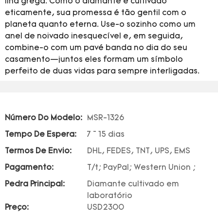
ilha grega. Como o diamante é cultivado
eticamente, sua promessa é tão gentil com o
planeta quanto eterna. Use-o sozinho como um
anel de noivado inesquecível e, em seguida,
combine-o com um pavé banda no dia do seu
casamento—juntos eles formam um símbolo
perfeito de duas vidas para sempre interligadas.
Número Do Modelo:
MSR-1326
Tempo De Espera:
7 ~ 15 dias
Termos De Envio:
DHL, FEDES, TNT, UPS, EMS
Pagamento:
T/t; PayPal; Western Union ;
Pedra Principal:
Diamante cultivado em
laboratório
Preço:
USD2300