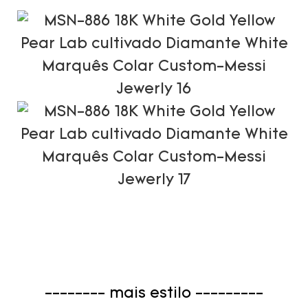
-------- mais estilo ---------