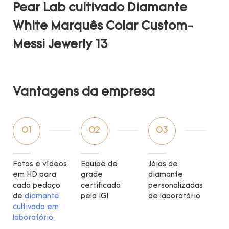
Vantagens da empresa
01
02
03
Fotos e vídeos
Equipe de
Jóias de
em HD para
grade
diamante
cada pedaço
certificada
personalizadas
de
diamante
pela IGI
de laboratório
cultivado em
laboratório
.