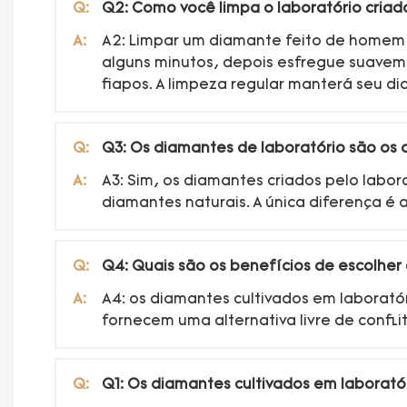
Q:
Q2: Como você limpa o laboratório cria
A:
A2: Limpar um diamante feito de homem 
alguns minutos, depois esfregue suave
fiapos. A limpeza regular manterá seu di
Q:
Q3: Os diamantes de laboratório são os 
A:
A3: Sim, os diamantes criados pelo labor
diamantes naturais. A única diferença é
Q:
Q4: Quais são os benefícios de escolhe
A:
A4: os diamantes cultivados em laborató
fornecem uma alternativa livre de confl
Q:
Q1: Os diamantes cultivados em laborat