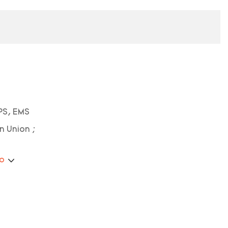
PS, EMS
n Union ;
ão