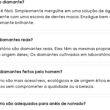
do diamante?
é fácil. Simplesmente mergulhe em uma solução de á
mente com uma escova de dentes macia. Enxágue bem
amante brilhante.
diamantes reais?
atório são diamantes reais. Eles têm as mesmas propri
 a origem deles; Os diamantes cultivados em laboratór
r diamantes feitos pelo homem?
rio são mais acessíveis, ecológicos e de origem ética
itos sem comprometer a qualidade ou a beleza.
ório são adequados para anéis de noivado?