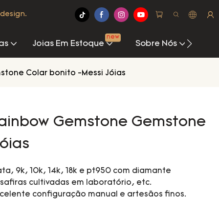
design.
new
as
Joias Em Estoque
Sobre Nós
Cen
tone Colar bonito -Messi Jóias
Brainbow Gemstone Gemstone
Jóias
ta, 9k, 10k, 14k, 18k e pt950 com diamante
safiras cultivadas em laboratório, etc.
celente configuração manual e artesãos finos.