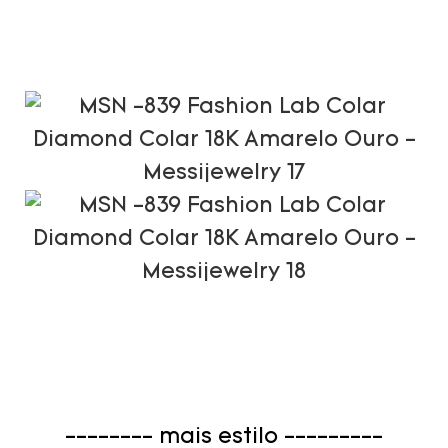
-------- mais estilo ---------