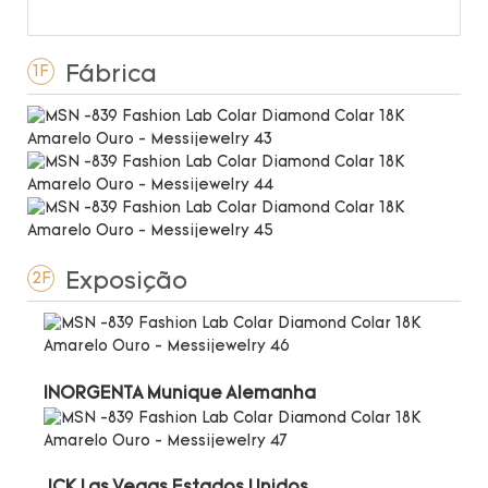
Fábrica
1F
Exposição
2F
INORGENTA Munique Alemanha
JCK Las Vegas Estados Unidos