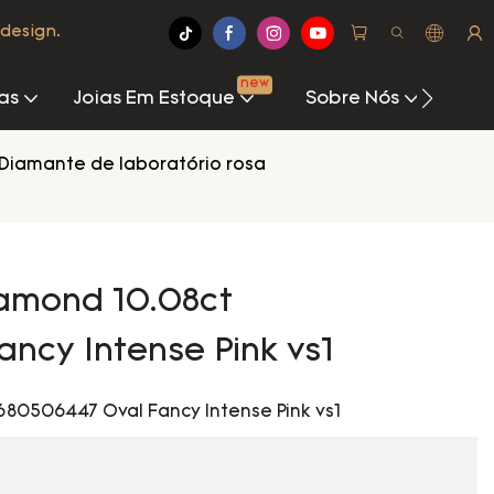
design.
new
as
Joias Em Estoque
Sobre Nós
Cen
Diamante de laboratório rosa
iamond 10.08ct
ncy Intense Pink vs1
680506447 Oval Fancy Intense Pink vs1