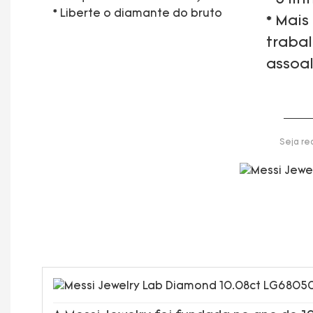
* Liberte o diamante do bruto
* Mais
traba
assoa
Seja re