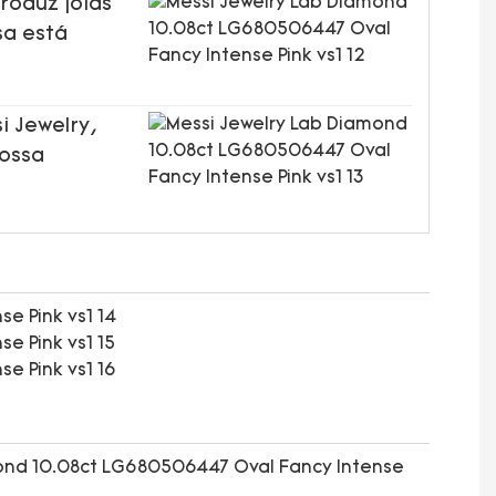
roduz jóias
sa está
i Jewelry,
nossa