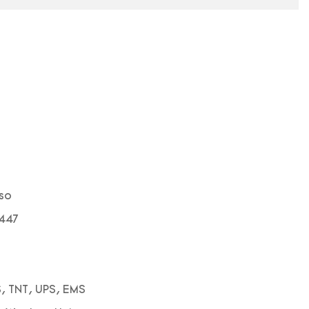
so
447
, TNT, UPS, EMS