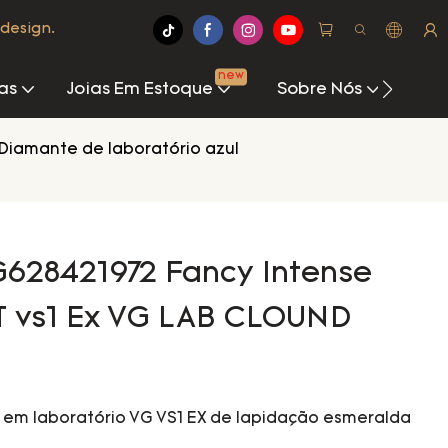
design.
new
as
Joias Em Estoque
Sobre Nós
Cen
Diamante de laboratório azul
G628421972 Fancy Intense
T vs1 Ex VG LAB CLOUND
em laboratório VG VS1 EX de lapidação esmeralda