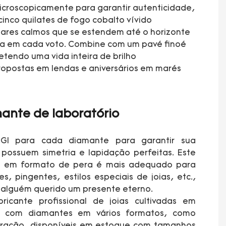
 microscopicamente para garantir autenticidade,
inco quilates de fogo cobalto vívido
mares calmos que se estendem até o horizonte
ncia em cada voto. Combine com um pavé finoé
tendo uma vida inteira de brilho
opostas em lendas e aniversários em marés
ante de laboratório
IGI para cada diamante para garantir sua
 possuem simetria e lapidação perfeitas. Este
o em formato de pera é mais adequado para
es, pingentes, estilos especiais de joias, etc.,
 alguém querido um presente eterno.
ricante profissional de joias cultivadas em
, com diamantes em vários formatos, como
oração, disponíveis em estoque com tamanhos