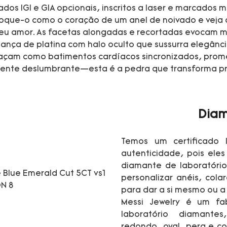
dos IGI e GIA opcionais, inscritos a laser e marcados
oque-o como o coração de um anel de noivado e veja c
seu amor. As facetas alongadas e recortadas evocam 
liança de platina com halo oculto que sussurra elegâ
laçam como batimentos cardíacos sincronizados, prome
mente deslumbrante—esta é a pedra que transforma pr
Diam
Temos um certificado 
autenticidade, pois eles
diamante de laboratóri
personalizar anéis, colar
para dar a si mesmo ou a
Messi Jewelry é um fab
laboratório diamantes
redondo, oval, pera e c