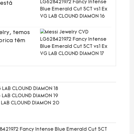
 está
elry, temos
brica têm