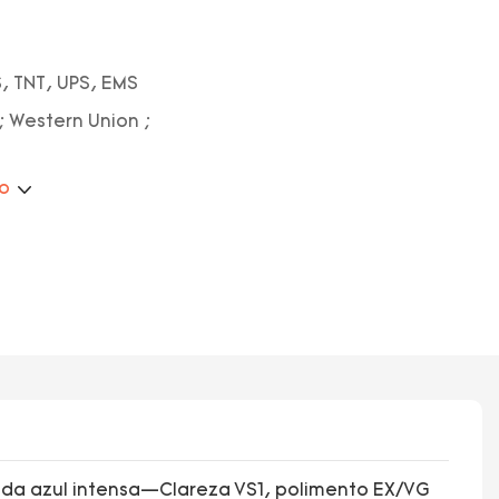
, TNT, UPS, EMS
; Western Union ;
ão
lda azul intensa—Clareza VS1, polimento EX/VG