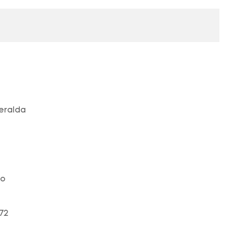
eralda
so
72