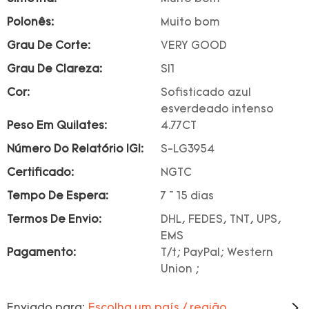
Polonês:
Muito bom
Grau De Corte:
VERY GOOD
Grau De Clareza:
SI1
Cor:
Sofisticado azul
esverdeado intenso
Peso Em Quilates:
4.77CT
Número Do Relatório IGI:
S-LG3954
Certificado:
NGTC
Tempo De Espera:
7 ~ 15 dias
Termos De Envio:
DHL, FEDES, TNT, UPS,
EMS
Pagamento:
T/t; PayPal; Western
Union ;
Enviado para:
Escolha um país / região