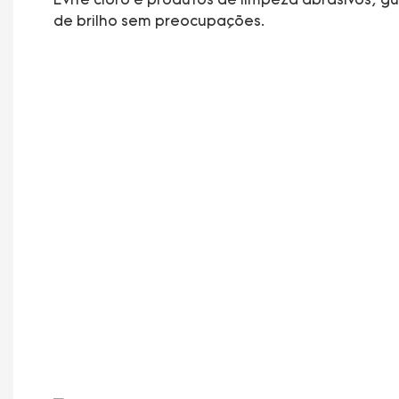
Evite cloro e produtos de limpeza abrasivos; g
de brilho sem preocupações.