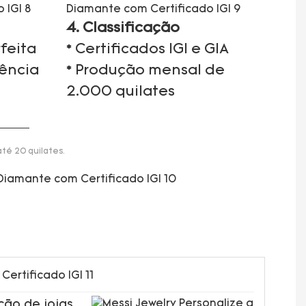
4. Classificação
feita
* Certificados IGI e GIA
iência
* Produção mensal de
2.000 quilates
té 20 quilates.
ção de joias