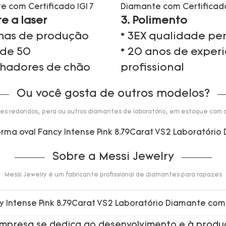
te a laser
3. Polimento
nhas de produção
* 3EX qualidade per
 de 50
* 20 anos de exper
lhadores de chão
profissional
Ou você gosta de outros modelos?
s redondos, pera ou outros diamantes de laboratório, em estoque com a
Sobre a Messi Jewelry
Messi Jewelry é um fabricante profissional de diamantes para rapazes
 empresa se dedica ao desenvolvimento e à produ