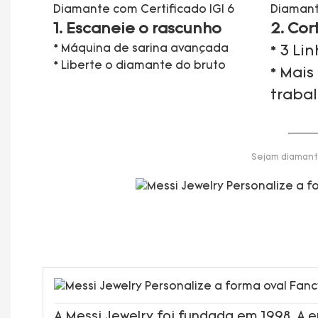
1. Escaneie o rascunho
2. Cor
* Máquina de sarina avançada
* 3 Li
* Liberte o diamante do bruto
* Mais
traba
Sejam diamante
A Messi Jewelry foi fundada em 1998. A