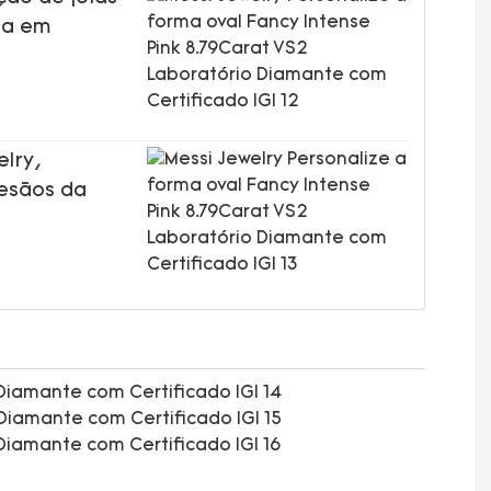
da em
elry,
tesãos da