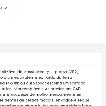
ão
nalizável da Messi Jewelry — pureza VS2,
ão a um equivalente extraído da terra,
 14k/18k ou ouro rosa; escolha um solitário,
quetas intercambiáveis. As prévias em CAD
or eterno: deixe de molho mensalmente em
e dentes de cerdas macias, enxágue e seque.