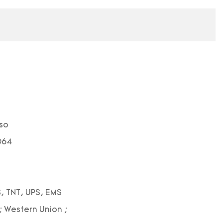
so
064
, TNT, UPS, EMS
; Western Union ;