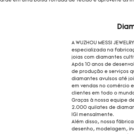
uarde em uma bolsa forrada de tecido e aproveite as in
Diam
A WUZHOU MESSI JEWELRY 
especializada na fabrica
joias com diamantes cult
Após 10 anos de desenvo
de produção e serviços 
diamantes avulsos até jo
em vendas no comércio e
clientes em todo o mund
Graças à nossa equipe de
2.000 quilates de diaman
IGI mensalmente.
Além disso, nossa fábric
desenho, modelagem, inc