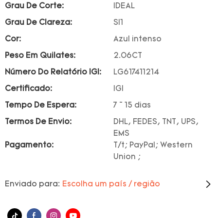
Grau De Corte:
IDEAL
Grau De Clareza:
SI1
Cor:
Azul intenso
Peso Em Quilates:
2.06CT
Número Do Relatório IGI:
LG617411214
Certificado:
IGI
Tempo De Espera:
7 ~ 15 dias
Termos De Envio:
DHL, FEDES, TNT, UPS,
EMS
Pagamento:
T/t; PayPal; Western
Union ;
Enviado para:
Escolha um país / região