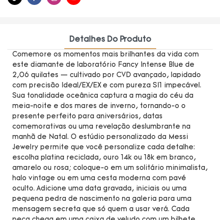
Detalhes Do Produto
Comemore os momentos mais brilhantes da vida com
este diamante de laboratório Fancy Intense Blue de
2,06 quilates — cultivado por CVD avançado, lapidado
com precisão Ideal/EX/EX e com pureza SI1 impecável.
Sua tonalidade oceânica captura a magia do céu da
meia-noite e dos mares de inverno, tornando-o o
presente perfeito para aniversários, datas
comemorativas ou uma revelação deslumbrante na
manhã de Natal. O estúdio personalizado da Messi
Jewelry permite que você personalize cada detalhe:
escolha platina reciclada, ouro 14k ou 18k em branco,
amarelo ou rosa; coloque-o em um solitário minimalista,
halo vintage ou em uma cesta moderna com pavé
oculto. Adicione uma data gravada, iniciais ou uma
pequena pedra de nascimento na galeria para uma
mensagem secreta que só quem a usar verá. Cada
peça chega em uma caixa de veludo com um bilhete