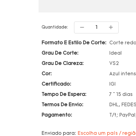
Quantidade:
Formato E Estilo De Corte:
Corte red
Grau De Corte:
Ideal
Grau De Clareza:
VS2
Cor:
Azul inten
Certificado:
IGI
Tempo De Espera:
7 ~ 15 dias
Termos De Envio:
DHL, FEDES
Pagamento:
T/t; PayPal
Enviado para:
Escolha um país / regi