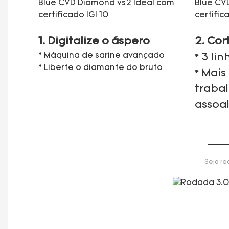
1. Digitalize o áspero
2. Cor
* Máquina de sarine avançado
* 3 li
* Liberte o diamante do bruto
* Mais
traba
assoa
Seja re