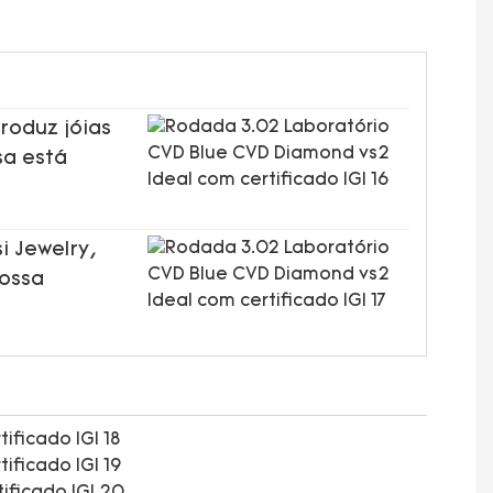
roduz jóias
sa está
i Jewelry,
nossa