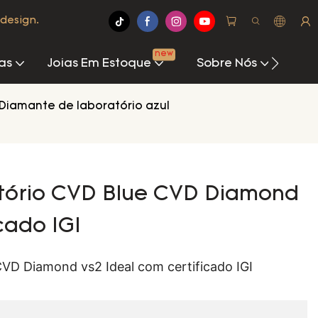
design.
new
as
Joias Em Estoque
Sobre Nós
Cen
Diamante de laboratório azul
tório CVD Blue CVD Diamond
cado IGI
VD Diamond vs2 Ideal com certificado IGI