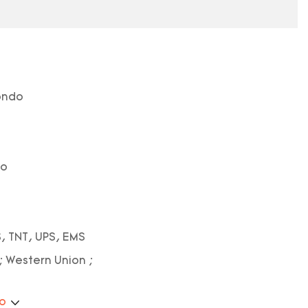
ondo
so
, TNT, UPS, EMS
; Western Union ;
ão