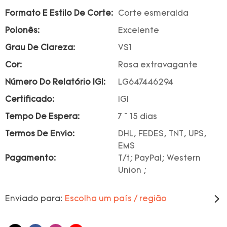
Formato E Estilo De Corte:
Corte esmeralda
Polonês:
Excelente
Grau De Clareza:
VS1
Cor:
Rosa extravagante
Número Do Relatório IGI:
LG647446294
Certificado:
IGI
Tempo De Espera:
7 ~ 15 dias
Termos De Envio:
DHL, FEDES, TNT, UPS,
EMS
Pagamento:
T/t; PayPal; Western
Union ;
Enviado para:
Escolha um país / região