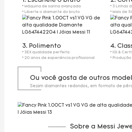
1. Escaneie o bruto
2. Cort
* Máquina de sarina avançada
* 3 Linhas
* Liberte o diamante do bruto
* Mais de 
3. Polimento
4. Clas
* 3EX qualidade perfeita
* IGI & Cert
* 20 anos de experiência profissional
* Produção
Ou você gosta de outros mode
Sejam diamantes redondos, em formato de pêra
de laboratório, em estoque até 20 quilates.
Sobre a Messi Jewe