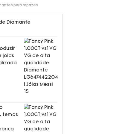
amantes para rapazes
oduzir
 joias
alizada
no
y, temos
ábrica