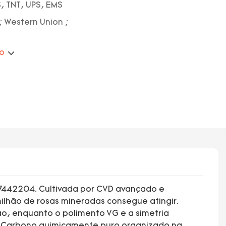
, TNT, UPS, EMS
; Western Union ;
ão
647442204. Cultivada por CVD avançado e
lhão de rosas mineradas consegue atingir.
ão, enquanto o polimento VG e a simetria
nha. Carbono quimicamente puro organizado na