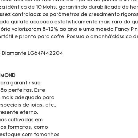
za idêntica de 10 Mohs, garantindo durabilidade de h
ssez controlada: os parâmetros de crescimento rigoro
da quilate acabado estatisticamente mais raro do que
tório valorizaram 8–12% ao ano e uma moeda Fancy Pink
átil e pronto para cofre. Possua o amanhã’clássico de
IAMOND
ara garantir sua
ão perfeitas. Este
é mais adequado para
speciais de joias, etc.,
resente eterno.
oias cultivadas em
ios formatos, como
m estoque com tamanhos