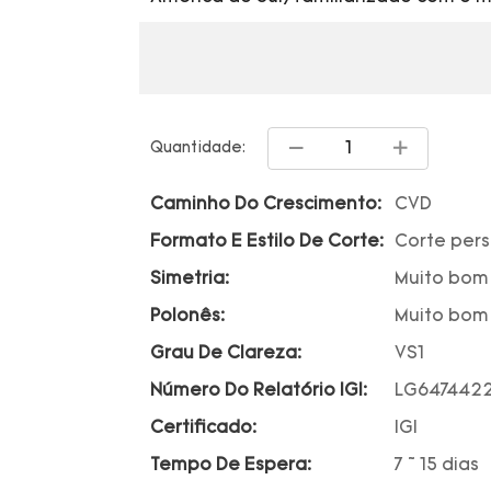
Quantidade:
Caminho Do Crescimento:
CVD
Formato E Estilo De Corte:
Corte per
Simetria:
Muito bom
Polonês:
Muito bom
Grau De Clareza:
VS1
Número Do Relatório IGI:
LG647442
Certificado:
IGI
Tempo De Espera:
7 ~ 15 dias