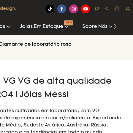
design.
new
as
Joias Em Estoque
Sobre Nós
Cen
Diamante de laboratório rosa
1 VG VG de alta qualidade
4 | Jóias Messi
mantes cultivados em laboratório, com 20
s de experiência em corte/polimento. Exportando
e Médio, Sudeste Asiático, Austrália, Rússia,
 mercado e as tendências em todo o mundo.