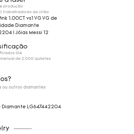
e a laser
 de produção
50 trabalhadores de chão
sificação
ificados GIA
 mensal de 2.000 quilates
los?
 ou outros diamantes
lry