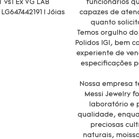
funcionários qu
capazes de atend
quanto solici
Temos orgulho do
Polidos IGI, bem c
experiente de ven
especificações 
Nossa empresa te
Messi Jewelry 
laboratório e 
qualidade, enqua
preciosas cul
naturais, moissa