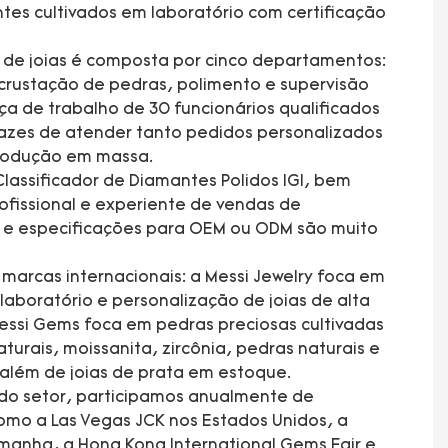
tes cultivados em laboratório com certificação
a de joias é composta por cinco departamentos:
rustação de pedras, polimento e supervisão
a de trabalho de 30 funcionários qualificados
azes de atender tanto pedidos personalizados
produção em massa.
lassificador de Diamantes Polidos IGI, bem
fissional e experiente de vendas de
s e especificações para OEM ou ODM são muito
arcas internacionais: a Messi Jewelry foca em
laboratório e personalização de joias de alta
essi Gems foca em pedras preciosas cultivadas
turais, moissanita, zircônia, pedras naturais e
 além de joias de prata em estoque.
 do setor, participamos anualmente de
mo a Las Vegas JCK nos Estados Unidos, a
manha, a Hong Kong International Gems Fair e