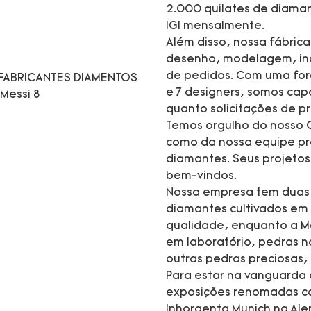
2.000 quilates de diaman
IGI mensalmente.
Além disso, nossa fábric
desenho, modelagem, inc
de pedidos. Com uma forç
e 7 designers, somos cap
quanto solicitações de 
Temos orgulho do nosso C
como da nossa equipe pro
diamantes. Seus projeto
bem-vindos.
Nossa empresa tem duas m
diamantes cultivados em 
qualidade, enquanto a M
em laboratório, pedras na
outras pedras preciosas,
Para estar na vanguarda
exposições renomadas co
Inhorgenta Munich na Ale