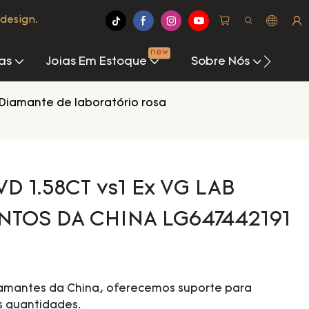
design.
new
as
Joias Em Estoque
Sobre Nós
Cen
Diamante de laboratório rosa
D 1.58CT vs1 Ex VG LAB
NTOS DA CHINA LG647442191
iamantes da China, oferecemos suporte para
s quantidades.