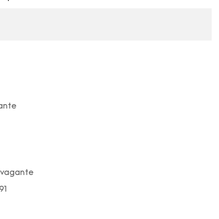
ante
avagante
91