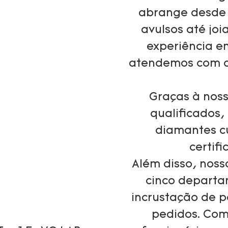
abrange desde 
avulsos até joi
experiência e
atendemos com or
Graças à noss
qualificados,
diamantes c
certif
Além disso, noss
cinco depart
incrustação de p
pedidos. Com