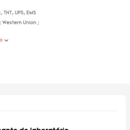
, TNT, UPS, EMS
; Western Union ;
ão