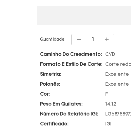
Quantidade:
Caminho Do Crescimento:
CVD
Formato E Estilo De Corte:
Corte red
Simetria:
Excelente
Polonês:
Excelente
Cor:
F
Peso Em Quilates:
14.12
Número Do Relatório IGI:
LG6875897
Certificado:
IGI