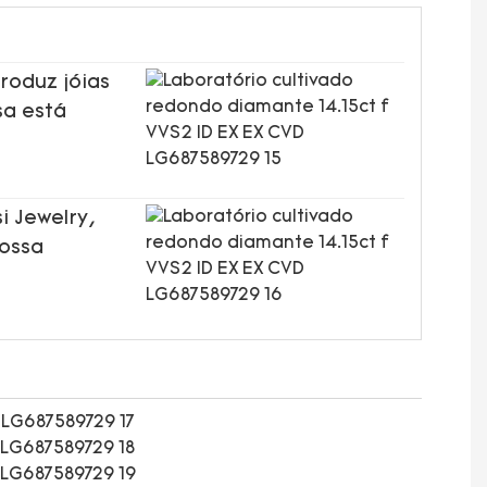
roduz jóias
sa está
i Jewelry,
nossa