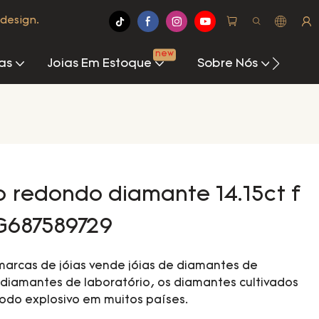
design.
new
as
Joias Em Estoque
Sobre Nós
Cen
o redondo diamante 14.15ct f
G687589729
 marcas de jóias vende jóias de diamantes de
diamantes de laboratório, os diamantes cultivados
íodo explosivo em muitos países.