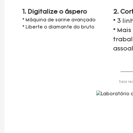
1. Digitalize o áspero
2. Cor
* Máquina de sarine avançado
* 3 li
* Liberte o diamante do bruto
* Mais
traba
assoa
Seja re