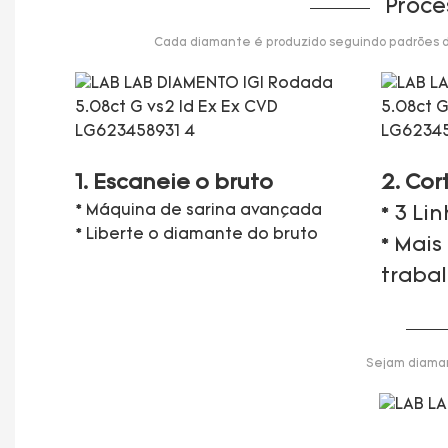
Proce
Cada diamante é produzido seguindo padrões de 
1. Escaneie o bruto
2. Cor
* Máquina de sarina avançada
* 3 Li
* Liberte o diamante do bruto
* Mais
traba
Sejam diaman