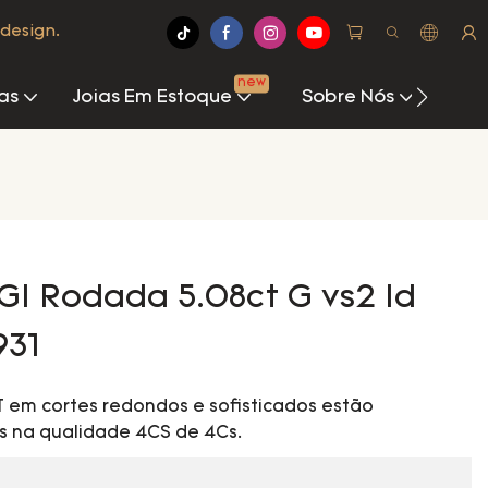
design.
new
as
Joias Em Estoque
Sobre Nós
Cen
I Rodada 5.08ct G vs2 Id
931
 em cortes redondos e sofisticados estão
s na qualidade 4CS de 4Cs.