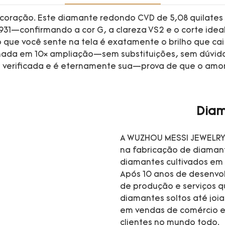
 coração. Este diamante redondo CVD de 5,08 quilates
8931—confirmando a cor G, a clareza VS2 e o corte ideal
lho que você sente na tela é exatamente o brilho que 
onada em 10× ampliação—sem substituições, sem dúvida.
 verificada e é eternamente sua—prova de que o amor
Diam
A WUZHOU MESSI JEWELRY 
na fabricação de diamant
diamantes cultivados em 
Após 10 anos de desenvo
de produção e serviços 
diamantes soltos até joi
em vendas de comércio e
clientes no mundo todo.