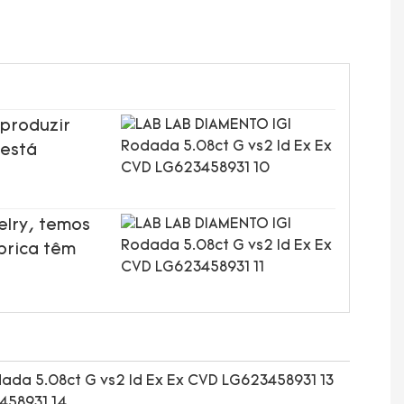
 produzir
 está
elry, temos
brica têm