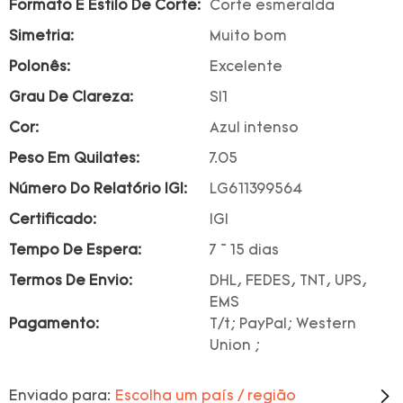
Formato E Estilo De Corte:
Corte esmeralda
Simetria:
Muito bom
Polonês:
Excelente
Grau De Clareza:
SI1
Cor:
Azul intenso
Peso Em Quilates:
7.05
Número Do Relatório IGI:
LG611399564
Certificado:
IGI
Tempo De Espera:
7 ~ 15 dias
Termos De Envio:
DHL, FEDES, TNT, UPS,
EMS
Pagamento:
T/t; PayPal; Western
Union ;
Enviado para:
Escolha um país / região