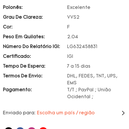
Polonês:
Excelente
Grau De Clareza:
VVS2
Cor:
F
Peso Em Quilates:
2.04
Número Do Relatório IGI:
LG632458831
Certificado:
IGI
Tempo De Espera:
7 a 15 dias
Termos De Envio:
DHL, FEDES, TNT, UPS,
EMS
Pagamento:
T/T ; PayPal ; União
Ocidental ;
Enviado para:
Escolha um país / região