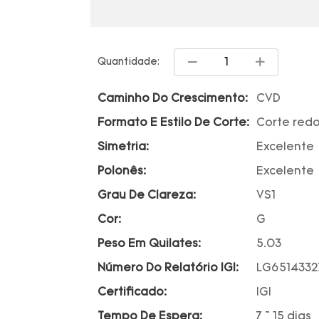
Quantidade:
Caminho Do Crescimento:
CVD
Formato E Estilo De Corte:
Corte red
Simetria:
Excelente
Polonês:
Excelente
Grau De Clareza:
VS1
Cor:
G
Peso Em Quilates:
5.03
Número Do Relatório IGI:
LG6514332
Certificado:
IGI
Tempo De Espera:
7 ~ 15 dias