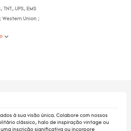
, TNT, UPS, EMS
; Western Union ;
ão
ados à sua visão única. Colabore com nossos
itário clássico, halo de inspiração vintage ou
ma inscrição significativa ou incorpore