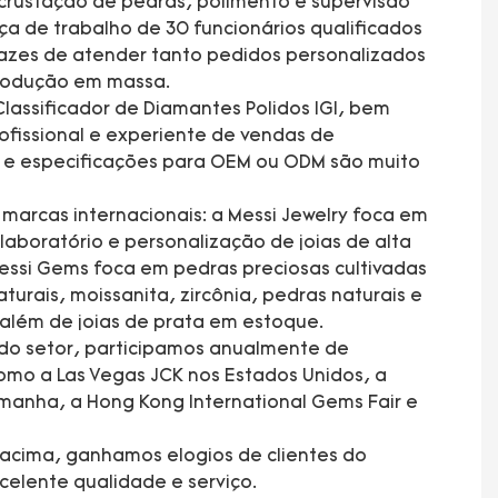
rustação de pedras, polimento e supervisão
a de trabalho de 30 funcionários qualificados
azes de atender tanto pedidos personalizados
produção em massa.
lassificador de Diamantes Polidos IGI, bem
fissional e experiente de vendas de
s e especificações para OEM ou ODM são muito
arcas internacionais: a Messi Jewelry foca em
laboratório e personalização de joias de alta
essi Gems foca em pedras preciosas cultivadas
turais, moissanita, zircônia, pedras naturais e
 além de joias de prata em estoque.
 do setor, participamos anualmente de
mo a Las Vegas JCK nos Estados Unidos, a
manha, a Hong Kong International Gems Fair e
acima, ganhamos elogios de clientes do
elente qualidade e serviço.