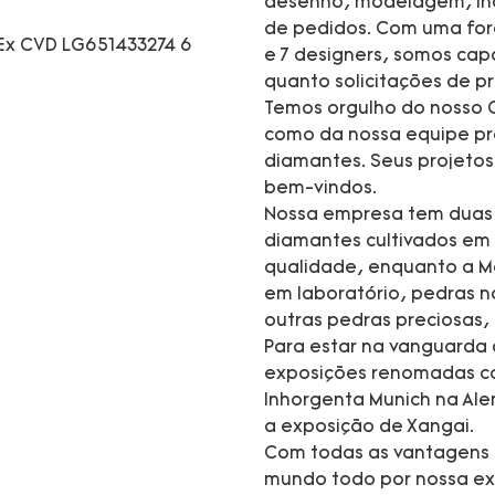
desenho, modelagem, inc
de pedidos. Com uma forç
e 7 designers, somos cap
quanto solicitações de 
Temos orgulho do nosso C
como da nossa equipe pro
diamantes. Seus projeto
bem-vindos.
Nossa empresa tem duas m
diamantes cultivados em 
qualidade, enquanto a M
em laboratório, pedras na
outras pedras preciosas,
Para estar na vanguarda
exposições renomadas co
Inhorgenta Munich na Ale
a exposição de Xangai.
Com todas as vantagens 
mundo todo por nossa exc