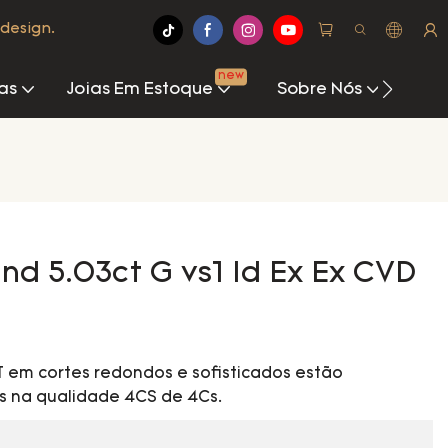
design.
new
as
Joias Em Estoque
Sobre Nós
Cen
d 5.03ct G vs1 Id Ex Ex CVD
 em cortes redondos e sofisticados estão
s na qualidade 4CS de 4Cs.