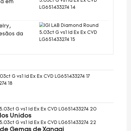
da em
elry,
tesãos da
dos Unidos
l de Gemas de Xangai