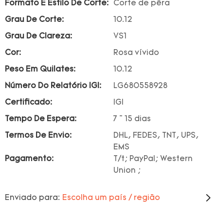
Formato E Estilo De Corte:
Corte de pêra
Grau De Corte:
10.12
Grau De Clareza:
VS1
Cor:
Rosa vívido
Peso Em Quilates:
10.12
Número Do Relatório IGI:
LG680558928
Certificado:
IGI
Tempo De Espera:
7 ~ 15 dias
Termos De Envio:
DHL, FEDES, TNT, UPS,
EMS
Pagamento:
T/t; PayPal; Western
Union ;
Enviado para:
Escolha um país / região