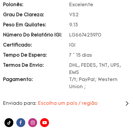
Polonês:
Excelente
Grau De Clareza:
VS2
Peso Em Quilates:
9.13
Número Do Relatório IGI:
LG667425970
Certificado:
IGI
Tempo De Espera:
7 ~ 15 dias
Termos De Envio:
DHL, FEDES, TNT, UPS,
EMS
Pagamento:
T/t; PayPal; Western
Union ;
Enviado para:
Escolha um país / região