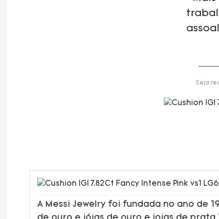
traba
assoa
Seja re
A Messi Jewelry foi fundada no ano de 
de ouro e jóias de ouro e joias de prata