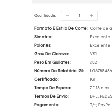
Quantidade:
Formato E Estilo De Corte:
Corte de 
Simetria:
Excelente
Polonês:
Excelente
Grau De Clareza:
VS1
Peso Em Quilates:
7.82
Número Do Relatório IGI:
LG6785486
Certificado:
IGI
Tempo De Espera:
7 ~ 15 dias
Termos De Envio:
DHL, FEDES
Pagamento:
T/t; PayPal