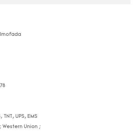
almofada
78
, TNT, UPS, EMS
; Western Union ;