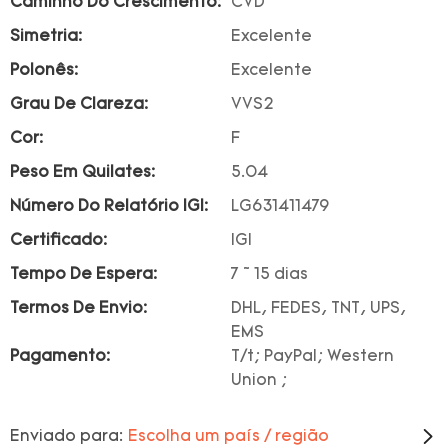
Caminho Do Crescimento:
CVD
Simetria:
Excelente
Polonês:
Excelente
Grau De Clareza:
VVS2
Cor:
F
Peso Em Quilates:
5.04
Número Do Relatório IGI:
LG631411479
Certificado:
IGI
Tempo De Espera:
7 ~ 15 dias
Termos De Envio:
DHL, FEDES, TNT, UPS,
EMS
Pagamento:
T/t; PayPal; Western
Union ;
Enviado para:
Escolha um país / região