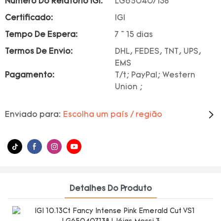
Número Do Relatório IGI:
LG650407138
Certificado:
IGI
Tempo De Espera:
7 ~ 15 dias
Termos De Envio:
DHL, FEDES, TNT, UPS,
EMS
Pagamento:
T/t; PayPal; Western
Union ;
Enviado para:
Escolha um país / região
Detalhes Do Produto