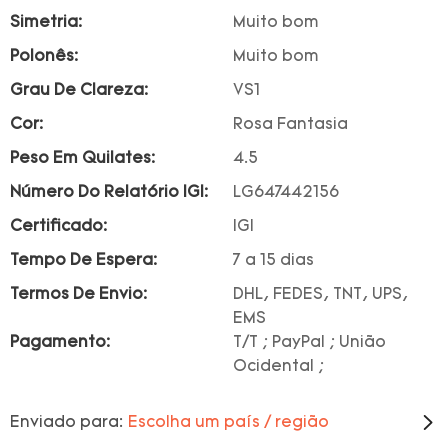
Simetria:
Muito bom
Polonês:
Muito bom
Grau De Clareza:
VS1
Cor:
Rosa Fantasia
Peso Em Quilates:
4.5
Número Do Relatório IGI:
LG647442156
Certificado:
IGI
Tempo De Espera:
7 a 15 dias
Termos De Envio:
DHL, FEDES, TNT, UPS,
EMS
Pagamento:
T/T ; PayPal ; União
Ocidental ;
Enviado para:
Escolha um país / região