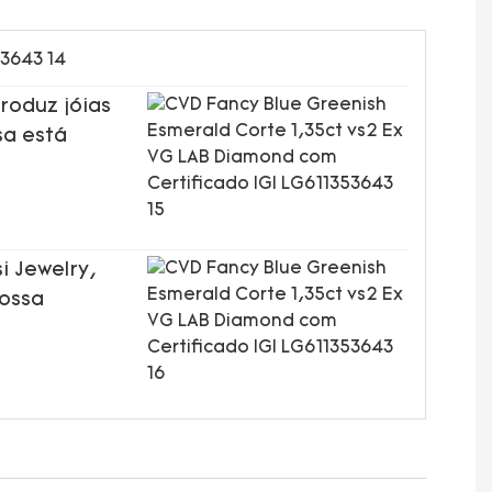
roduz jóias
sa está
i Jewelry,
nossa