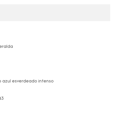
eralda
o azul esverdeado intenso
43