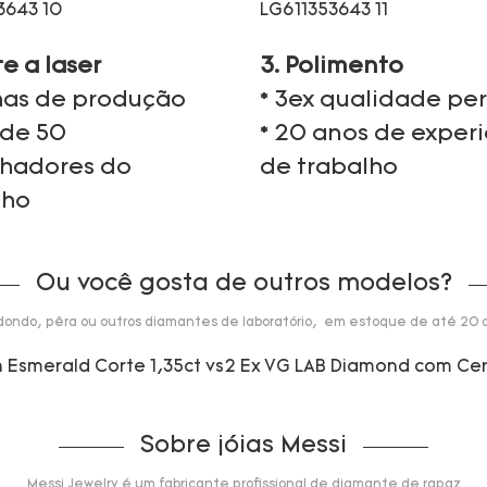
te a laser
3. Polimento
nhas de produção
* 3ex qualidade per
 de 50
* 20 anos de exper
lhadores do
de trabalho
lho
Ou você gosta de outros modelos?
dondo, pêra ou outros diamantes de laboratório, em estoque de até 20 q
Sobre jóias Messi
Messi Jewelry é um fabricante profissional de diamante de rapaz