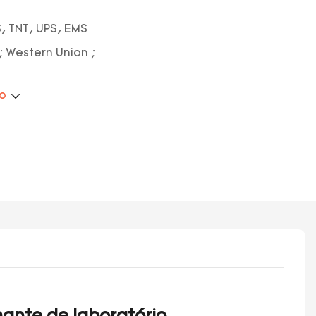
, TNT, UPS, EMS
; Western Union ;
ão