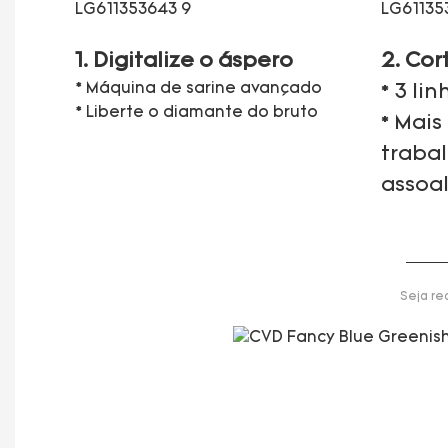
1. Digitalize o áspero
2. Cor
* Máquina de sarine avançado
* 3 li
* Liberte o diamante do bruto
* Mais
traba
assoa
Seja re