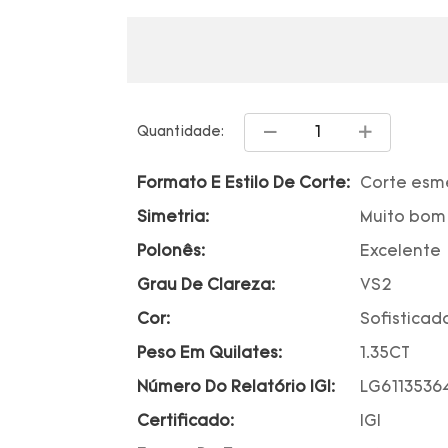
Quantidade:
Formato E Estilo De Corte:
Corte esm
Simetria:
Muito bom
Polonês:
Excelente
Grau De Clareza:
VS2
Cor:
Sofisticad
Peso Em Quilates:
1.35CT
Número Do Relatório IGI:
LG6113536
Certificado:
IGI