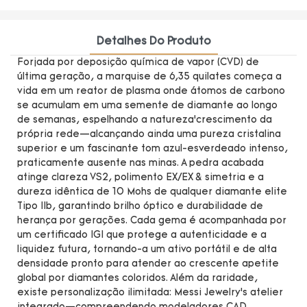
Detalhes Do Produto
Forjada por deposição química de vapor (CVD) de
última geração, a marquise de 6,35 quilates começa a
vida em um reator de plasma onde átomos de carbono
se acumulam em uma semente de diamante ao longo
de semanas, espelhando a natureza’crescimento da
própria rede—alcançando ainda uma pureza cristalina
superior e um fascinante tom azul-esverdeado intenso,
praticamente ausente nas minas. A pedra acabada
atinge clareza VS2, polimento EX/EX & simetria e a
dureza idêntica de 10 Mohs de qualquer diamante elite
Tipo IIb, garantindo brilho óptico e durabilidade de
herança por gerações. Cada gema é acompanhada por
um certificado IGI que protege a autenticidade e a
liquidez futura, tornando-a um ativo portátil e de alta
densidade pronto para atender ao crescente apetite
global por diamantes coloridos. Além da raridade,
existe personalização ilimitada: Messi Jewelry’s atelier