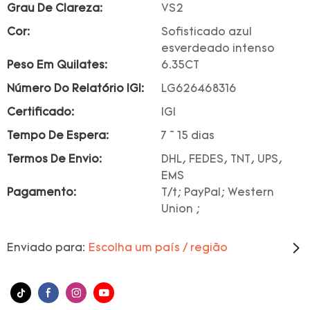
Grau De Clareza:
VS2
Cor:
Sofisticado azul
esverdeado intenso
Peso Em Quilates:
6.35CT
Número Do Relatório IGI:
LG626468316
Certificado:
IGI
Tempo De Espera:
7 ~ 15 dias
Termos De Envio:
DHL, FEDES, TNT, UPS,
EMS
Pagamento:
T/t; PayPal; Western
Union ;
Enviado para:
Escolha um país / região