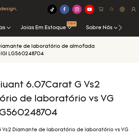
design.
new
as
Joias Em Estoque
Sobre Nós
Cen
iamante de laboratório de almofada
o IGI LG560248704
Riuant 6.07Carat G Vs2
rio de laboratório vs VG
 LG560248704
G Vs2 Diamante de laboratório de laboratório vs VG