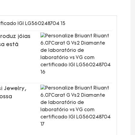
roduz jóias
sa está
i Jewelry,
nossa