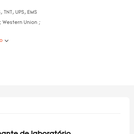
, TNT, UPS, EMS
; Western Union ;
ão