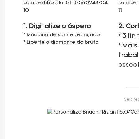
1. Digitalize o áspero
2. Cor
* Máquina de sarine avançado
* 3 li
* Liberte o diamante do bruto
* Mais
traba
assoa
Seja re