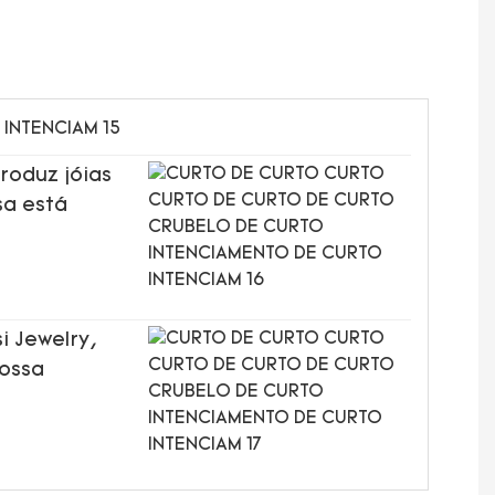
roduz jóias
sa está
i Jewelry,
nossa