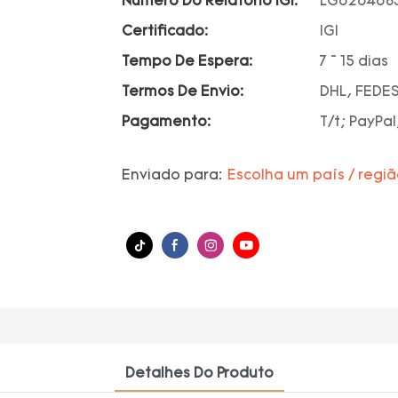
Número Do Relatório IGI:
LG626468
Certificado:
IGI
Tempo De Espera:
7 ~ 15 dias
Termos De Envio:
DHL, FEDES
Pagamento:
T/t; PayPal
Enviado para:
Escolha um país / regi
Detalhes Do Produto