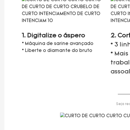
1. Digitalize o áspero
2. Cor
* Máquina de sarine avançado
* 3 li
* Liberte o diamante do bruto
* Mais
traba
assoa
Seja re