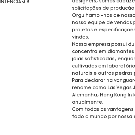
designers, somos capaze
solicitações de produç
Orgulhamo -nos de nossa
nossa equipe de vendas p
projetos e especificaçõ
vindos.
Nossa empresa possui dua
concentra em diamantes c
jóias sofisticadas, enqu
cultivadas em laboratório
naturais e outras pedras 
Para declarar na vanguar
renome como Las Vegas J
Alemanha, Hong Kong Inte
anualmente.
Com todas as vantagens 
todo o mundo por nossa e