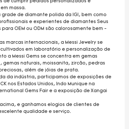
s de cumprir pedidos personalizados e
ão em massa.
 grade de diamante polida da IGI, bem como
rofissionais e experientes de diamantes Seus
es para OEM ou ODM são calorosamente bem -
s marcas internacionais, a Messi Jewelry se
ultivados em laboratório e personalização de
anto a Messi Gems se concentra em gemas
, gemas naturais, moissanita, zircão, pedras
preciosas, além de jóias de prata.
da da indústria, participamos de exposições de
CK nos Estados Unidos, Indo Munique na
rnational Gems Fair e a exposição de Xangai
acima, e ganhamos elogios de clientes de
xcelente qualidade e serviço.