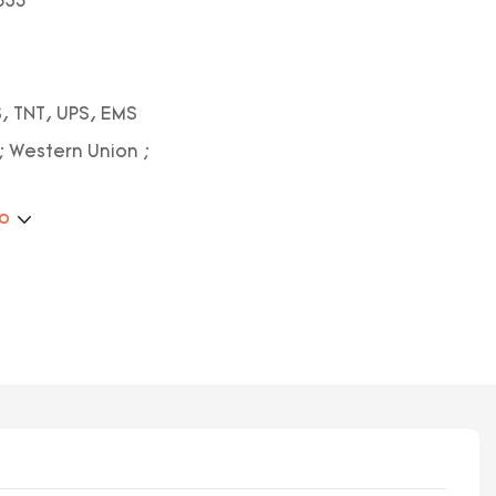
353
, TNT, UPS, EMS
; Western Union ;
ão