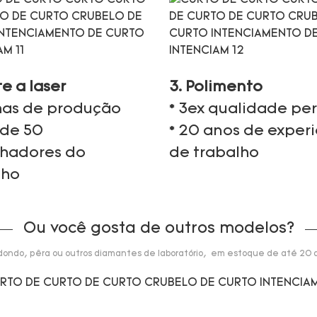
te a laser
3. Polimento
nhas de produção
* 3ex qualidade per
 de 50
* 20 anos de exper
lhadores do
de trabalho
lho
Ou você gosta de outros modelos?
dondo, pêra ou outros diamantes de laboratório, em estoque de até 20 q