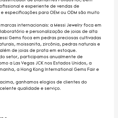
lassificador de Diamantes Polidos IGI, bem
fissional e experiente de vendas de
s e especificações para OEM ou ODM são muito
arcas internacionais: a Messi Jewelry foca em
laboratório e personalização de joias de alta
essi Gems foca em pedras preciosas cultivadas
turais, moissanita, zircônia, pedras naturais e
 além de joias de prata em estoque.
 do setor, participamos anualmente de
mo a Las Vegas JCK nos Estados Unidos, a
manha, a Hong Kong International Gems Fair e
acima, ganhamos elogios de clientes do
elente qualidade e serviço.