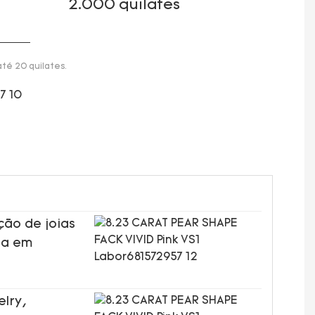
2.000 quilates
té 20 quilates.
ção de joias
da em
elry,