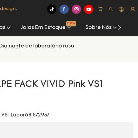
design.
new
as
Joias Em Estoque
Sobre Nós
Cen
Diamante de laboratório rosa
PE FACK VIVID Pink VS1
k VS1 Labor681572957