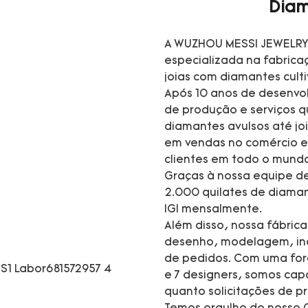
Diam
A WUZHOU MESSI JEWELRY 
especializada na fabrica
joias com diamantes cult
Após 10 anos de desenvo
de produção e serviços 
diamantes avulsos até jo
em vendas no comércio e
clientes em todo o mund
Graças à nossa equipe de
2.000 quilates de diaman
IGI mensalmente.
Além disso, nossa fábric
desenho, modelagem, inc
de pedidos. Com uma forç
e 7 designers, somos cap
quanto solicitações de 