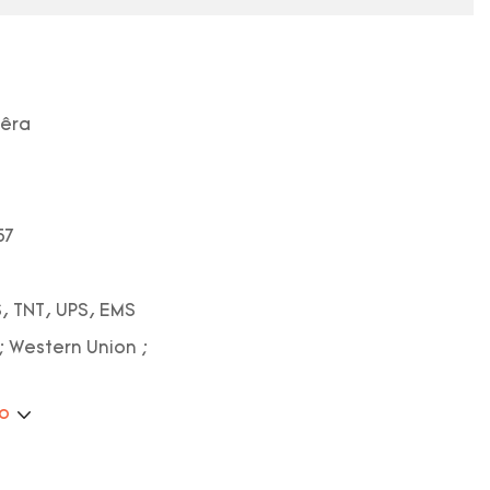
pêra
57
, TNT, UPS, EMS
; Western Union ;
ão