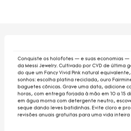
Conquiste os holofotes — e suas economias — c
da Messi Jewelry. Cultivado por CVD de última 
do que um Fancy Vivid Pink natural equivalente
sonhos: escolha platina reciclada, ouro Fairmin
baguetes cônicas. Grave uma data, adicione c
horas, com entrega forjada à mão em 10 a 15 
em água morna com detergente neutro, escove
seque dando leves batidinhas. Evite cloro e p
revisões anuais gratuitas para uma vida inteir