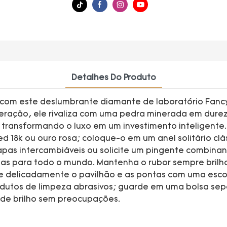
Detalhes Do Produto
om este deslumbrante diamante de laboratório Fancy V
geração, ele rivaliza com uma pedra minerada em durez
, transformando o luxo em um investimento inteligente
ed 18k ou ouro rosa; coloque-o em um anel solitário cl
apas intercambiáveis ​​ou solicite um pingente combi
dias para todo o mundo. Mantenha o rubor sempre bril
 delicadamente o pavilhão e as pontas com uma esco
rodutos de limpeza abrasivos; guarde em uma bolsa sep
a de brilho sem preocupações.