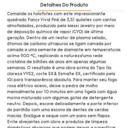
Detalhes Do Produto
Comande os holofotes com este impressionante
quadrado Fancy Vivid Pink de 3,51 quilates com cantos
almofadados, produzido pela Messi Jewelry por meio
de deposição química de vapor (CVD) de última
geração. Dentro de um reator de plasma selado,
átomos de carbono ultrapuros se ligam camada por
camada a uma semente de diamante em temperaturas
acima 900 °C, replicando a natureza’uma rede
cristalina de bilhões de anos em apenas algumas
semanas. O resultado é uma obra-prima do Tipo IIa:
clareza VVS2, corte EX & Esmalte EX, certificado pela
IGI para transparência absoluta. Para manter seu fogo
rosa elétrico aceso, deixe a pedra de molho
mensalmente por 10 minutos em uma tigela com água
morna misturada com algumas gotas de detergente
neutro. Depois, escove delicadamente a parte inferior
do pavilhão com uma escova de dentes de cerdas
macias. Enxágue e seque com um pano sem fiapos.
Evite alvejantes com cloro e produtos de limpeza