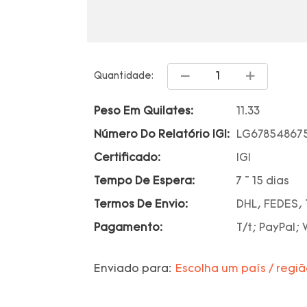
Quantidade:
Peso Em Quilates:
11.33
Número Do Relatório IGI:
LG67854867
Certificado:
IGI
Tempo De Espera:
7 ~ 15 dias
Termos De Envio:
DHL, FEDES, 
Pagamento:
T/t; PayPal;
Enviado para:
Escolha um país / regi