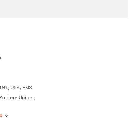
5
TNT, UPS, EMS
 Western Union ;
ão