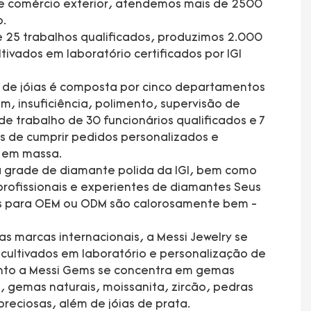
e comércio exterior, atendemos mais de 2500
o.
 25 trabalhos qualificados, produzimos 2.000
tivados em laboratório certificados por IGI
a de jóias é composta por cinco departamentos
 insuficiência, polimento, supervisão de
e trabalho de 30 funcionários qualificados e 7
s de cumprir pedidos personalizados e
ão em massa.
 grade de diamante polida da IGI, bem como
rofissionais e experientes de diamantes Seus
es para OEM ou ODM são calorosamente bem -
s marcas internacionais, a Messi Jewelry se
ultivados em laboratório e personalização de
anto a Messi Gems se concentra em gemas
, gemas naturais, moissanita, zircão, pedras
preciosas, além de jóias de prata.