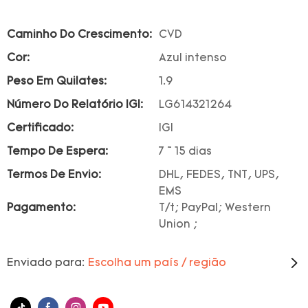
Caminho Do Crescimento:
CVD
Cor:
Azul intenso
Peso Em Quilates:
1.9
Número Do Relatório IGI:
LG614321264
Certificado:
IGI
Tempo De Espera:
7 ~ 15 dias
Termos De Envio:
DHL, FEDES, TNT, UPS,
EMS
Pagamento:
T/t; PayPal; Western
Union ;
Enviado para:
Escolha um país / região