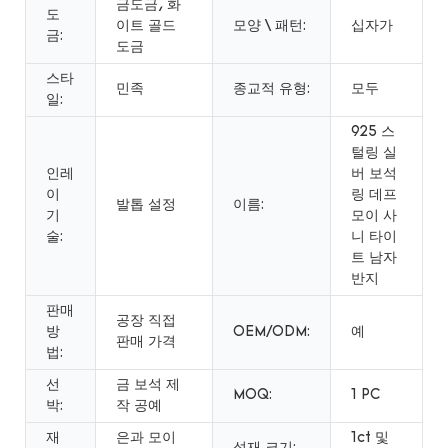
금도금, 화
도
이트 골드
모양 \ 패턴:
십자가
금:
도금
스타
민족
종교적 유형:
모두
일:
925 스
털링 실
인레
버 보석
이
링 데프
발톱 설정
이름:
기
모이 사
술:
니 타이
트 남자
반지
판매
공장 직접
방
OEM/ODM:
예
판매 가격
법:
선
금 보석 제
MOQ:
1 PC
박:
작 공예
재
은과 모이
1ct 및