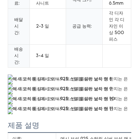
석재 크기:
료:
사니트
6.5mm
각 디자
배달
인 각 디
시
2-3 일
공급 능력:
자인 이
간:
상 500
피스
배송
시
3-4 일
간:
제품 설명