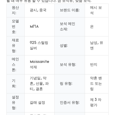
될 때 매우 유용 할 수 있습니다. 금 보석류; 맞춤 보석.
원산
메시 보
광시, 중국
브랜드 이름:
지:
석
모델
보석 메인
번
M71A
은
소재:
호:
재료
925 스털링
남성, 유
유
성별:
실버
엔
형:
메인
Moissanite
스
보석 유형:
반지
석재
톤:
기념일, 약
약혼 밴
기
혼, 선물, 파
링 유형:
드 또는
회:
티, 결혼
링
설정
제 3 자
유
갈래 설정
인증서 유형:
평가
형: