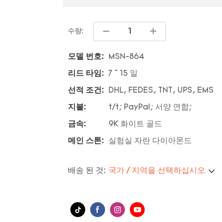
수량:
모델 번호:
MSN-864
리드 타임:
7 ~ 15 일
선적 조건:
DHL, FEDES, TNT, UPS, EMS
지불:
t/t; PayPal; 서양 연합;
금속:
9K 화이트 골드
메인 스톤:
실험실 자란 다이아몬드
배송 된 것:
국가 / 지역을 선택하십시오