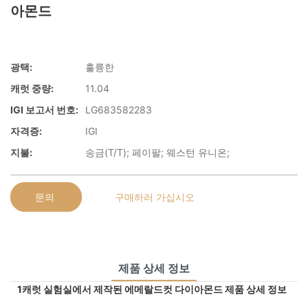
아몬드
광택:
훌륭한
캐럿 중량:
11.04
IGI 보고서 번호:
LG683582283
자격증:
IGI
지불:
송금(T/T); 페이팔; 웨스턴 유니온;
문의
구매하러 가십시오
제품 상세 정보
1캐럿 실험실에서 제작된 에메랄드컷 다이아몬드 제품 상세 정보