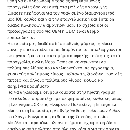
θέση να εκπληρώσουμε τόσο εξατομικευμένες
παραγγελίες όσο και αιτήματα μαζικής παραγωγής.
Είμαστε περήφανοι για τον γυαλισμένο διαμαντόμετρό
μας IGI, καθώς και για την επαγγελματική και έμπειρη
ομάδα πωλήσεων διαμαντιών μας. Τα σχέδια και οι
προδιαγραφές σας για OEM ή ODM είναι θερμά
ευπρόσδεκτα.
Η εταιρεία μας διαθέτει δύο διεθνείς μάρκες: η Messi
Jewelry επικεντρώνεται σε διαμάντια που καλλιεργούνται
σε εργαστήριο και σε κοσμήματα υψηλής ποιότητας κατά
παραγγελία, ενώ η Messi Gems επικεντρώνεται σε
πολύτιμους λίθους που καλλιεργούνται σε εργαστήριο,
φυσικούς πολύτιμους λίθους, μοϊσανίτη, ζιρκόνιο, φυσικές
πέτρες και άλλους πολύτιμους λίθους, καθώς και
ασημένια κοσμήματα.
Για να δηλώσουμε ότι βρισκόμαστε στην πρώτη γραμμή
του κλάδου, συμμετέχουμε σε φημισμένες εκθέσεις όπως
η Las Vegas JCK στις Ηνωμένες Πολιτείες, η Inhorgenta
Munich στη Γερμανία, η Διεθνής Έκθεση Πολύτιμων Λίθων
του Χονγκ Κονγκ και η έκθεση της Σαγκάης ετησίως.
Με όλα τα παραπάνω πλεονεκτήματα, έχουμε κερδίσει
επαίνους από πελάτες από όλο τον κόσμο για την άριστη