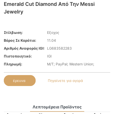
Emerald Cut Diamond Από Την Messi
Jewelry
Στίλβωση:
Εξοχος
Βάρος Σε Καράτια:
11.04
Αριθμός Αναφοράς IGI:
LG683582283
Πιστοποιητικό:
IGI
Πληρωμή:
Μ/Τ; PayPal; Western Union;
έρευνα
Πηγαίνετε για αγορά
Λεπτομέρεια Προϊόντος