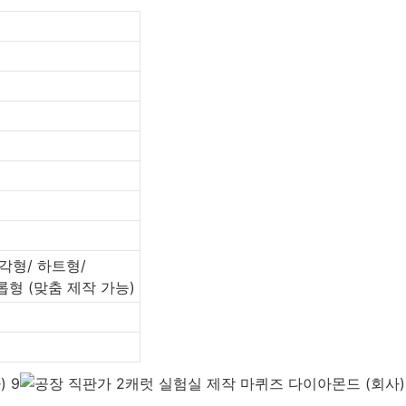
각형/ 하트형/
형 (맞춤 제작 가능)
색